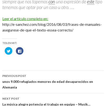
siempre que nos topemos
con
una expresión de
este
tipo
tenemos que optar por un caso u otro. ….
Leer el artículo completo en:
http://e-sanchez.com/blog/2016/08/03/frases-de-manuales-
asegurese-de-que-el-texto-essea-correcto/
TEILEN MIT:
C
C
l
l
i
i
c
c
k
k
t
t
o
o
s
s
Post
h
h
a
a
PREVIOUS POST
r
r
navigation
e
e
unos 9.000 refugiados menores de edad desaparecidos en
o
o
n
n
Alemania
T
F
w
a
i
c
t
e
NEXT POST
t
b
e
o
La música alegre potencia el trabajo en equipo – Musik…