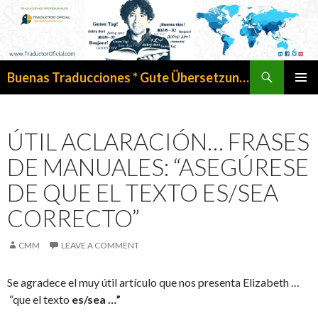
Search
Buenas Traducciones * Gute Übersetzungen
SKIP
PRIMAR
TO
MENU
CONTENT
ÚTIL ACLARACIÓN… FRASES
DE MANUALES: “ASEGÚRESE
DE QUE EL TEXTO ES/SEA
CORRECTO”
CMM
LEAVE A COMMENT
Se agradece el muy útil artículo que nos presenta Elizabeth …
“que el texto
es/sea …”