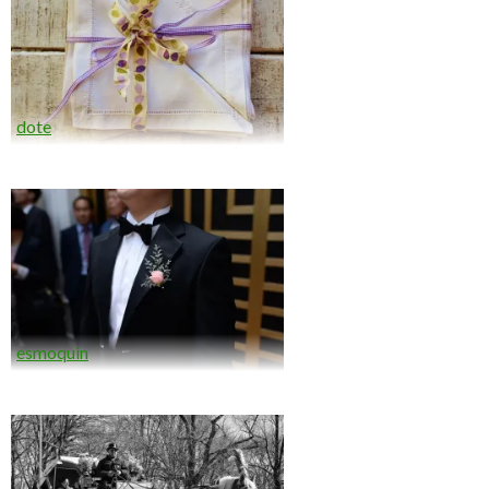
dote
esmoquin