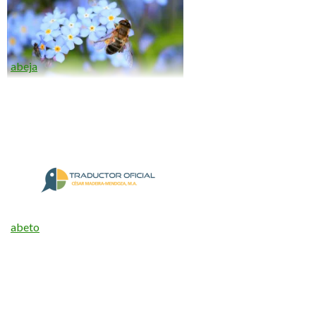
abeja
abeto