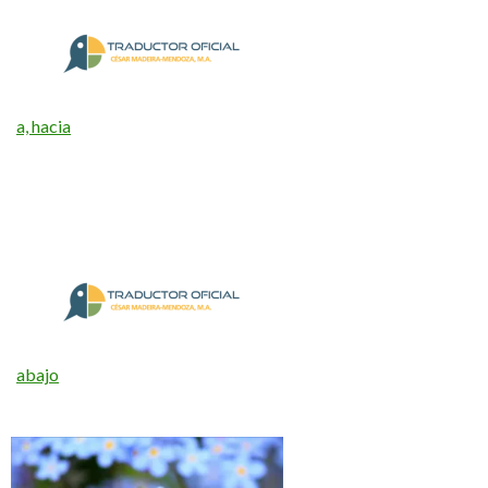
a, hacia
abajo