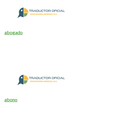
abogado
abono