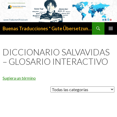
Search
Buenas Traducciones * Gute Übersetzungen
SKIP
PRIMAR
TO
MENU
CONTENT
DICCIONARIO SALVAVIDAS
– GLOSARIO INTERACTIVO
Sugiera un término