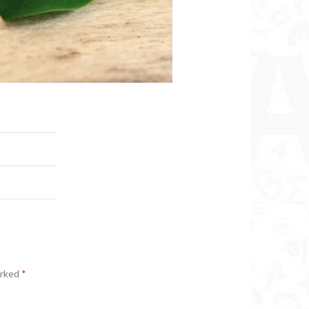
arked
*