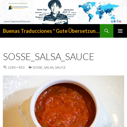
Search
Buenas Traducciones * Gute Übersetzungen
SKIP
PRIMAR
TO
MENU
CONTENT
SOSSE_SALSA_SAUCE
1280 × 853
SOSSE_SALSA_SAUCE