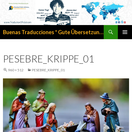
Search
Buenas Traducciones * Gute Übersetzungen
SKIP
PRIMAR
TO
MENU
CONTENT
PESEBRE_KRIPPE_01
960 × 512
PESEBRE_KRIPPE_01