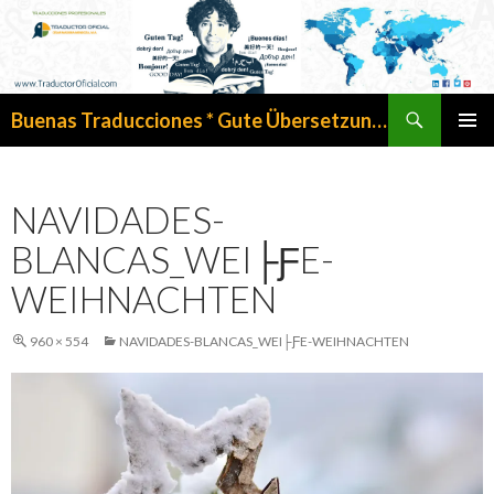
Search
Buenas Traducciones * Gute Übersetzungen
SKIP
PRIMAR
TO
MENU
CONTENT
NAVIDADES-
BLANCAS_WEI├ƑE-
WEIHNACHTEN
960 × 554
NAVIDADES-BLANCAS_WEI├ƑE-WEIHNACHTEN