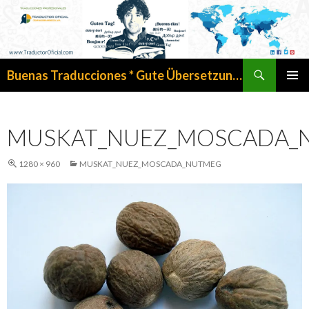
Search
Buenas Traducciones * Gute Übersetzungen
SKIP
PRIMAR
TO
MENU
CONTENT
MUSKAT_NUEZ_MOSCADA_
1280 × 960
MUSKAT_NUEZ_MOSCADA_NUTMEG