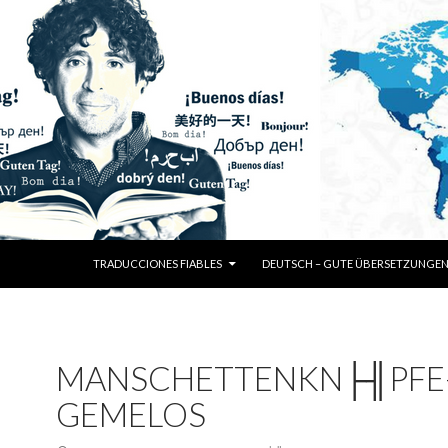
SKIP TO CONTENT
TRADUCCIONES FIABLES
DEUTSCH – GUTE ÜBERSETZUNGE
MANSCHETTENKN├╢PFE
GEMELOS