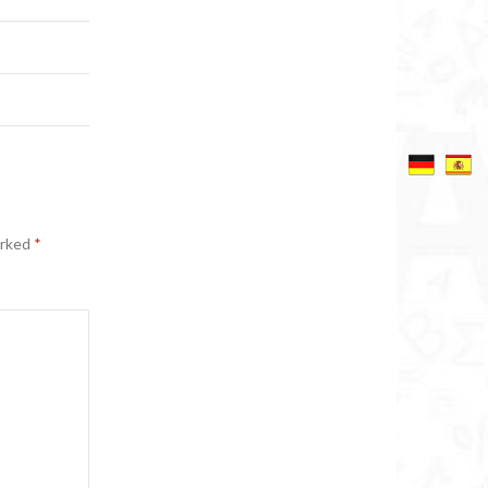
arked
*