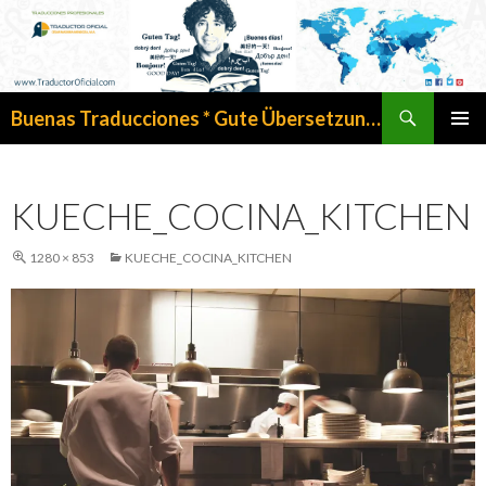
Search
Buenas Traducciones * Gute Übersetzungen
SKIP
PRIMAR
TO
MENU
CONTENT
KUECHE_COCINA_KITCHEN
1280 × 853
KUECHE_COCINA_KITCHEN