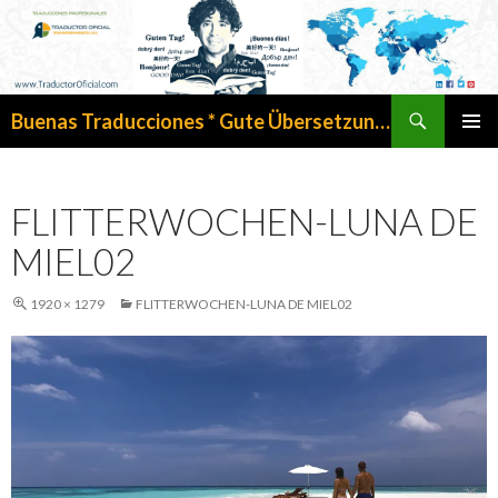
Search
Buenas Traducciones * Gute Übersetzungen
SKIP
PRIMAR
TO
MENU
CONTENT
FLITTERWOCHEN-LUNA DE
MIEL02
1920 × 1279
FLITTERWOCHEN-LUNA DE MIEL02