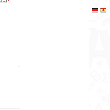
arked
*