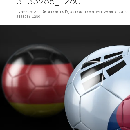
3133986_1280
1280 × 853
DEPORTES-ΓÇÔ-SPORT-FOOTBALL-WORLD-CUP-20
3133986_1280