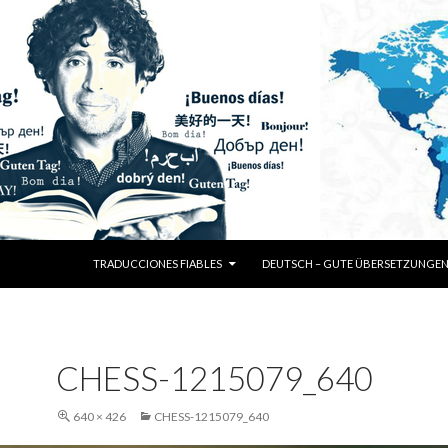
SKIP TO CONTENT
TRADUCCIONES FIABLES
DEUTSCH – GUTE ÜBERSETZUNGE
CHESS-1215079_640
640 × 426
CHESS-1215079_640