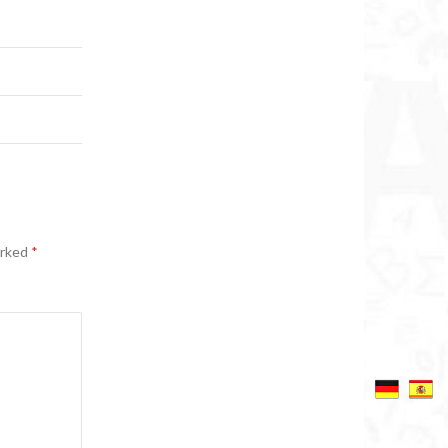
arked
*