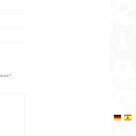
arked
*