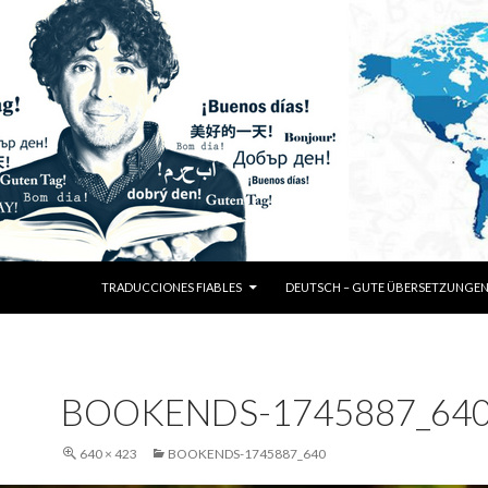
SKIP TO CONTENT
TRADUCCIONES FIABLES
DEUTSCH – GUTE ÜBERSETZUNGE
BOOKENDS-1745887_64
640 × 423
BOOKENDS-1745887_640