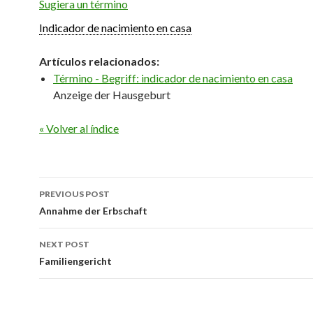
Sugiera un término
Indicador de nacimiento en casa
Artículos relacionados:
Término - Begriff: indicador de nacimiento en casa
Anzeige der Hausgeburt
« Volver al índice
Post
PREVIOUS POST
navigation
Annahme der Erbschaft
NEXT POST
Familiengericht