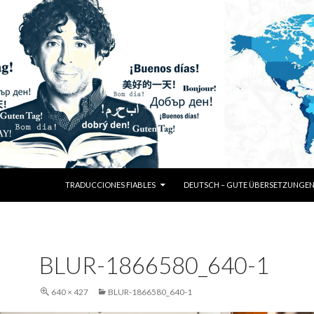
SKIP TO CONTENT
TRADUCCIONES FIABLES
DEUTSCH – GUTE ÜBERSETZUNGE
BLUR-1866580_640-1
640 × 427
BLUR-1866580_640-1