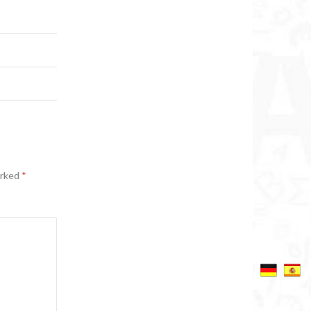
arked
*